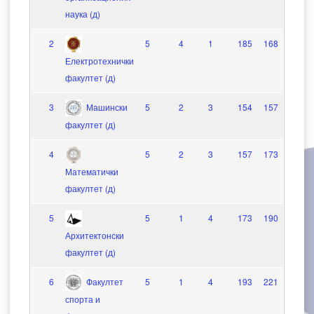
наука (д)
2
5
4
1
185
168
17
Електротехнички
факултет (д)
3
Машински
5
2
3
154
157
-3
факултет (д)
4
5
2
3
157
173
-16
Математички
факултет (д)
5
5
1
4
173
190
-17
Архитектонски
факултет (д)
6
Факултет
5
1
4
193
221
-28
спорта и