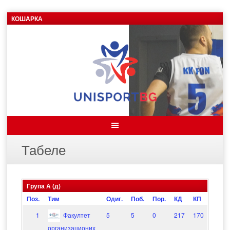
Skip
КОШАРКА
to
content
Табеле
Група А (д)
Поз.
Тим
Одиг.
Поб.
Пор.
КД
КП
Раз.
1
Факултет
5
5
0
217
170
47
организационих