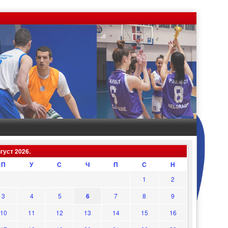
густ 2026.
П
У
С
Ч
П
С
Н
1
2
3
4
5
6
7
8
9
10
11
12
13
14
15
16