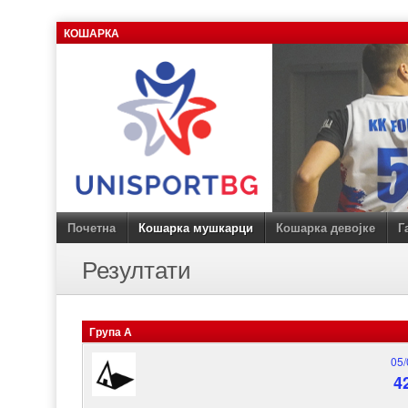
Skip
КОШАРКА
to
content
Почетна
Кошарка мушкарци
Кошарка девојке
Г
Резултати
Група А
05/
4