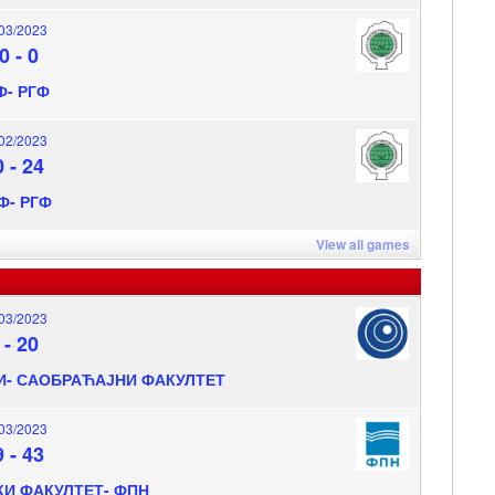
03/2023
0
-
0
Ф- РГФ
02/2023
0
-
24
Ф- РГФ
View all games
03/2023
-
20
И- САОБРАЋАЈНИ ФАКУЛТЕТ
03/2023
9
-
43
И ФАКУЛТЕТ- ФПН