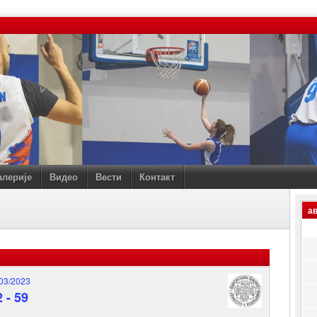
алерије
Видео
Вести
Контакт
ав
03/2023
2
-
59