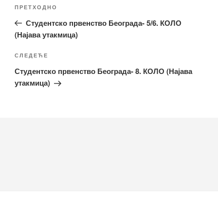
Кретање
Претходни
ПРЕТХОДНО
чланка
чланак
Студентско првенство Београда- 5/6. КОЛО
(Најава утакмица)
Следећи
СЛЕДЕЋЕ
чланак
Студентско првенство Београда- 8. КОЛО (Најава
утакмица)