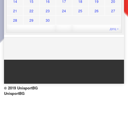
14
15
16
17
18
19
20
21
22
23
24
25
26
27
28
29
30
дец »
© 2019 UnisportBG
UnisportBG