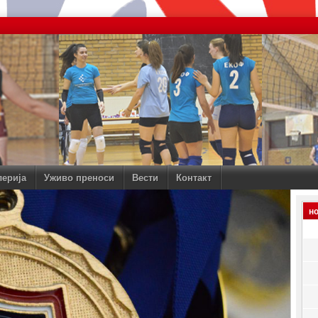
лерија
Уживо преноси
Вести
Контакт
н