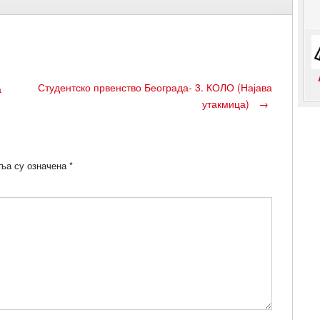
Студентско првенство Београда- 3. КОЛО (Најава
а
утакмица)
→
ља су означена
*