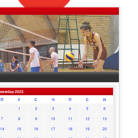
овембар 2022.
П
У
С
Ч
П
С
Н
1
2
3
4
5
6
7
8
9
10
11
12
13
14
15
16
17
18
19
20