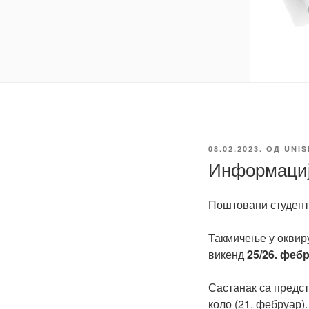
ОБЈАВЉЕНО
08.02.2023.
ОД
UNIS
Информациј
Поштовани студент
Такмичење у окви
викенд
25/26. феб
Састанак са предс
коло (21. фебруар).