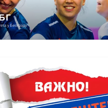
БГ
ета у Београду