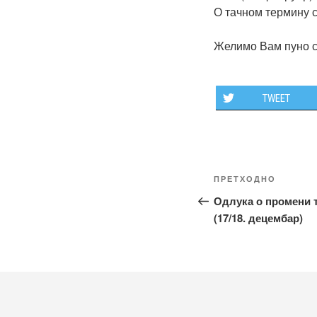
О тачном термину 
Желимо Вам пуно с
TWEET
Кретање
Претходни
ПРЕТХОДНО
чланка
чланак
Одлука о промени 
(17/18. децембар)