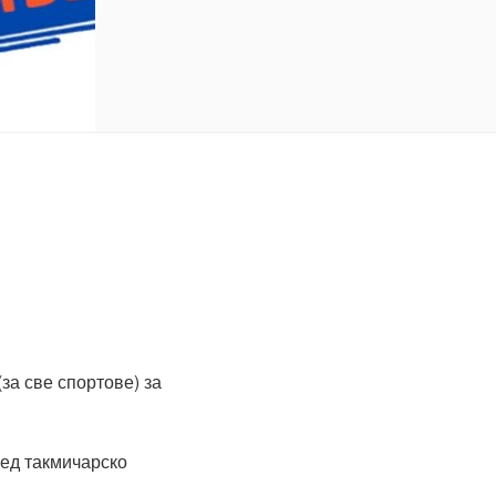
за све спортове) за
ед такмичарско