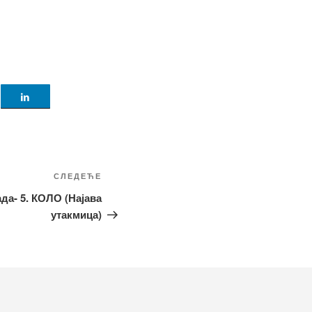
Следећи
СЛЕДЕЋЕ
чланак
да- 5. КОЛО (Најава
утакмица)