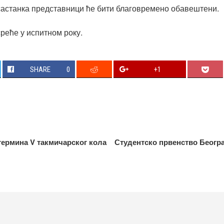
састанка представници ће бити благовремено обавештени.
реће у испитном року.
SHARE
0
+1
термина V такмичарског кола
Студентско првенство Београ