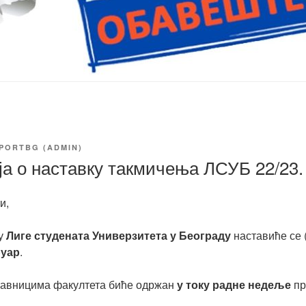
PORTBG (ADMIN)
а о наставку такмичења ЛСУБ 22/23.
и,
ру
Лиге студената Универзитета у Београду
наставиће се (
руар
.
тавницима факултета биће одржан
у току радне недеље
пр