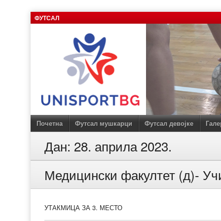
Skip
ФУТСАЛ
to
content
Почетна
Футсал мушкарци
Футсал девојке
Гале
Дан:
28. априла 2023.
Медицински факултет (д)- Уч
УТАКМИЦА ЗА 3. МЕСТО