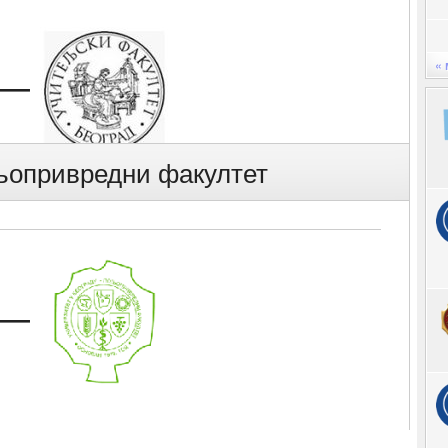
«
—
љопривредни факултет
—