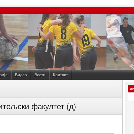
рије
Видео
Вести
Контакт
а
итељски факултет (д)