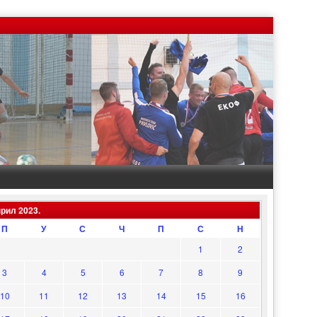
прил 2023.
П
У
С
Ч
П
С
Н
1
2
3
4
5
6
7
8
9
10
11
12
13
14
15
16