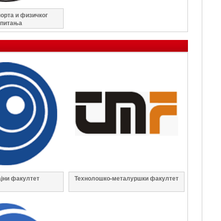
орта и физичког
спитања
јни факултет
Технолошко-металуршки факултет