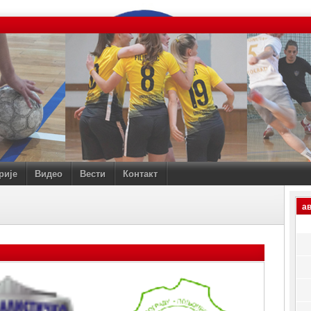
рије
Видео
Вести
Контакт
ав