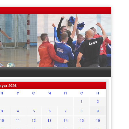
густ 2026.
П
У
С
Ч
П
С
Н
1
2
3
4
5
6
7
8
9
10
11
12
13
14
15
16