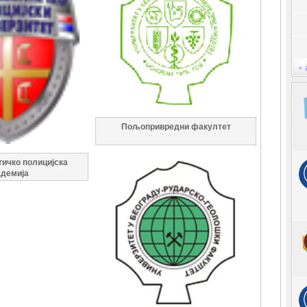
« 
Пољопривредни факултет
ичко полицијска
адемија