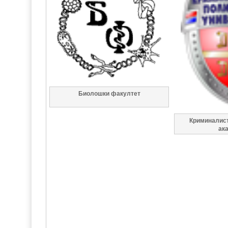
Биолошки факултет
Криминалист
ак