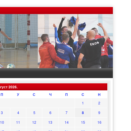
густ 2026.
П
У
С
Ч
П
С
Н
1
2
3
4
5
6
7
8
9
10
11
12
13
14
15
16