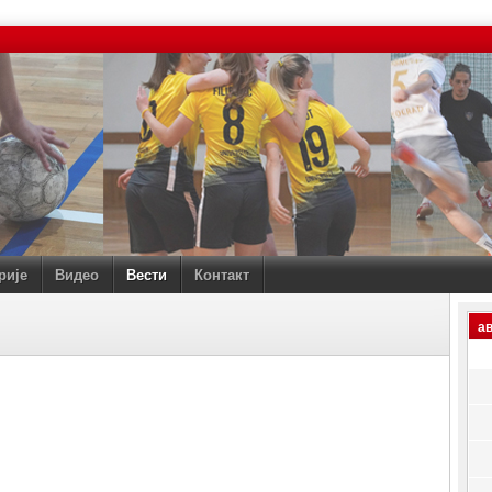
рије
Видео
Вести
Контакт
ав